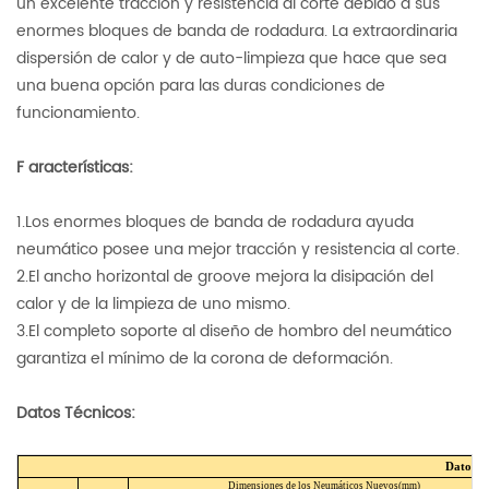
un excelente tracción y resistencia al corte debido a sus
enormes bloques de banda de rodadura. La extraordinaria
dispersión de calor y de auto-limpieza que hace que sea
una buena opción para las duras condiciones de
funcionamiento.
F
aracterísticas:
1.Los enormes bloques de banda de rodadura ayuda
neumático posee una mejor tracción y resistencia al corte.
2.El ancho horizontal de groove mejora la disipación del
calor y de la limpieza de uno mismo.
3.El completo soporte al diseño de hombro del neumático
garantiza el mínimo de la corona de deformación.
Datos Técnicos:
Datos T
Dimensiones de los Neumáticos Nuevos(mm)