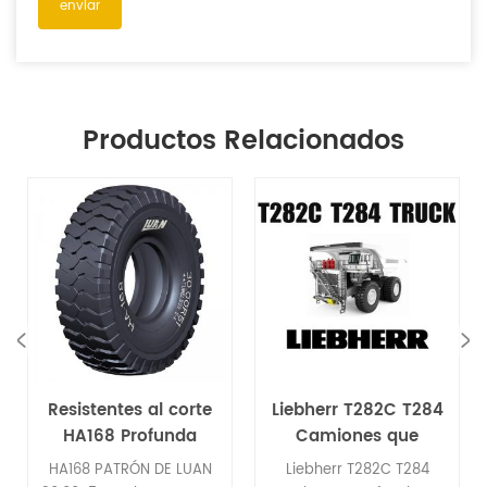
Productos Relacionados
Resistentes al corte
Liebherr T282C T284
HA168 Profunda
Camiones que
Patrón de banda de
funcionan en la
HA168 PATRÓN DE LUAN
Liebherr T282C T284